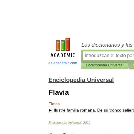
Los diccionarios y la
es-academic.com
Enciclopedia Universal
Enciclopedia Universal
Flavia
Flavia
►
Ilustre
familia
romana
.
De
su
tronco
salier
Enciclopedia
Universal
.
2012
.