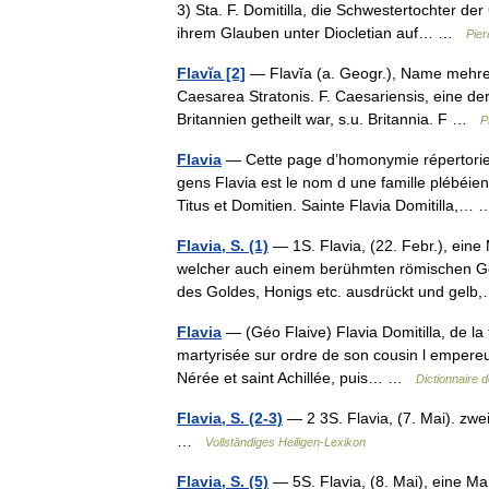
3) Sta. F. Domitilla, die Schwestertochter d
ihrem Glauben unter Diocletian auf… …
Pier
Flavĭa [2]
— Flavĭa (a. Geogr.), Name mehrere
Caesarea Stratonis. F. Caesariensis, eine de
Britannien getheilt war, s.u. Britannia. F …
P
Flavia
— Cette page d’homonymie répertorie l
gens Flavia est le nom d une famille plébéie
Titus et Domitien. Sainte Flavia Domitilla,
Flavia, S. (1)
— 1S. Flavia, (22. Febr.), eine
welcher auch einem berühmten römischen Ges
des Goldes, Honigs etc. ausdrückt und ge
Flavia
— (Géo Flaive) Flavia Domitilla, de la 
martyrisée sur ordre de son cousin l empereu
Nérée et saint Achillée, puis… …
Dictionnaire d
Flavia, S. (2-3)
— 2 3S. Flavia, (7. Mai). zwei
…
Vollständiges Heiligen-Lexikon
Flavia, S. (5)
— 5S. Flavia, (8. Mai), eine Ma