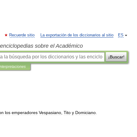
Recuerde sitio
La exportación de los diccionarios al sitio
ES
s enciclopedias sobre el Académico
¡Buscar!
interpretaciones
on
los
emperadores
Vespasiano
,
Tito
y
Domiciano
.