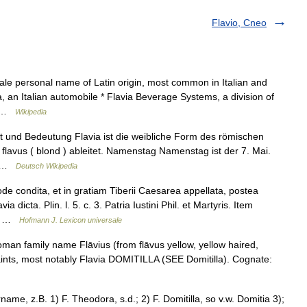
Flavio, Cneo
ale personal name of Latin origin, most common in Italian and
 an Italian automobile * Flavia Beverage Systems, a division of
t… …
Wikipedia
t und Bedeutung Flavia ist die weibliche Form des römischen
 flavus ( blond ) ableitet. Namenstag Namenstag ist der 7. Mai.
a… …
Deutsch Wikipedia
 condita, et in gratiam Tiberii Caesarea appellata, postea
dicta. Plin. l. 5. c. 3. Patria Iustini Phil. et Martyris. Item
ny …
Hofmann J. Lexicon universale
Roman family name Flāvius (from flāvus yellow, yellow haired,
saints, most notably Flavia DOMITILLA (SEE Domitilla). Cognate:
me, z.B. 1) F. Theodora, s.d.; 2) F. Domitilla, so v.w. Domitia 3);