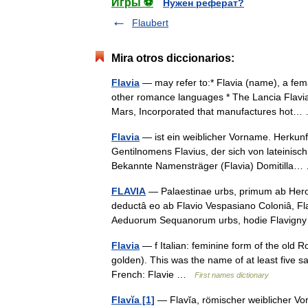
Игры ⚽
Нужен реферат?
Flaubert
Mira otros diccionarios:
Flavia
— may refer to:* Flavia (name), a fem
other romance languages * The Lancia Flavia,
Mars, Incorporated that manufactures ho
Flavia
— ist ein weiblicher Vorname. Herkunf
Gentilnomens Flavius, der sich von lateinisch
Bekannte Namensträger (Flavia) Domitill
FLAVIA
— Palaestinae urbs, primum ab Herode
deductâ eo ab Flavio Vespasiano Coloniâ, Flavia 
Aeduorum Sequanorum urbs, hodie Flavig
Flavia
— f Italian: feminine form of the old 
golden). This was the name of at least five 
French: Flavie …
First names dictionary
Flavĭa [1]
— Flavĭa, römischer weiblicher Vorna