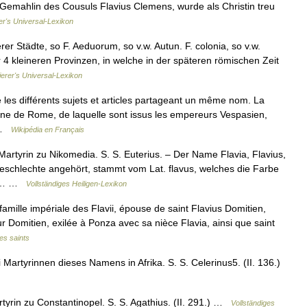
er Gemahlin des Cousuls Flavius Clemens, wurde als Christin treu
er's Universal-Lexikon
r Städte, so F. Aeduorum, so v.w. Autun. F. colonia, so v.w.
r 4 kleineren Provinzen, in welche in der späteren römischen Zeit
ierer's Universal-Lexikon
es différents sujets et articles partageant un même nom. La
nne de Rome, de laquelle sont issus les empereurs Vespasien,
… …
Wikipédia en Français
 Martyrin zu Nikomedia. S. S. Euterius. – Der Name Flavia, Flavius,
chlechte angehört, stammt vom Lat. flavus, welches die Farbe
lb,… …
Vollständiges Heiligen-Lexikon
famille impériale des Flavii, épouse de saint Flavius Domitien,
r Domitien, exilée à Ponza avec sa nièce Flavia, ainsi que saint
es saints
 Martyrinnen dieses Namens in Afrika. S. S. Celerinus5. (II. 136.)
rtyrin zu Constantinopel. S. S. Agathius. (II. 291.) …
Vollständiges