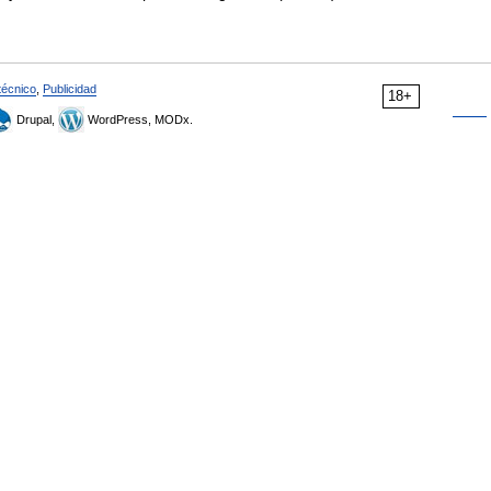
técnico
,
Publicidad
18+
Drupal,
WordPress, MODx.